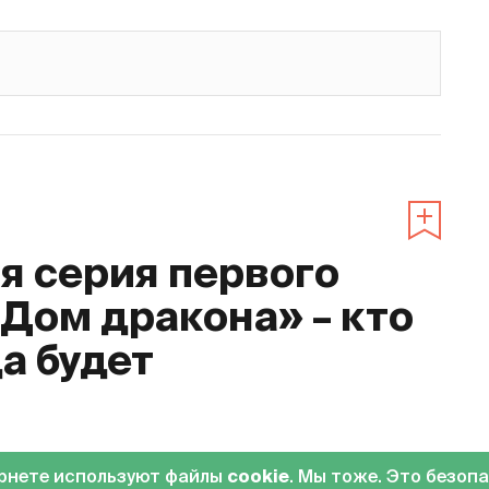
 серия первого
«Дом дракона» – кто
да будет
0
ернете используют файлы
cookie
. Мы тоже. Это безоп