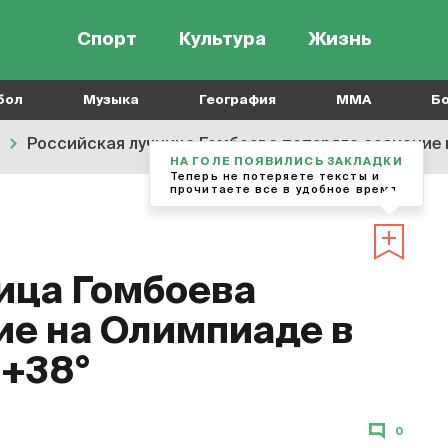
Спорт
Культура
Жизнь
бол
Музыка
География
MMA
Б
Российская лучница Гомбоева потеряла сознание н
НА ГОЛЕ ПОЯВИЛИСЬ ЗАКЛАДКИ
Теперь не потеряете тексты и
прочитаете все в удобное время
ица Гомбоева
ие на Олимпиаде в
 +38°
0