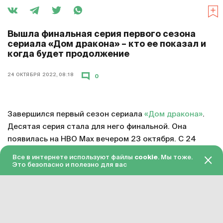
Вышла финальная серия первого сезона
сериала «Дом дракона» – кто ее показал и
когда будет продолжение
24 ОКТЯБРЯ 2022, 08:18
0
Завершился первый сезон сериала
«Дом дракона»
.
Десятая серия стала для него финальной. Она
появилась на HBO Max вечером 23 октября. С 24
октября серия доступна в «Амедиатеке» с переводом
Все в интернете используют файлы
cookie
. Мы тоже.
на русский язык.
Это безопасно и полезно для вас
Смотреть онлайн в хорошем качестве финальную
серию первого сезона «Дома дракона»
можно по
этой ссылке
. Подписка на «Амедиатеку» стоит 599
рублей в месяц.