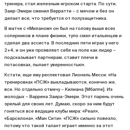
тренера, стал железным игроком старта. По сути,
Заир-Эмери сменил Верратти – с мячом и без он
делает все, что требуется от полузащитника.
В матче с «Миланом» он был на голову выше всех
соперников в плане физики, тупо смял итальянцев и
сделал два ассиста. В последних пяти играх у него
2+4, и он уже проявляет себя на поле как лидер –
подсказывает партнерам, ставит плечи в
потасовках, пылает уверенностью».
Кстати, еще ему респектовал Лионель Месси: «На
тренировках «ПСЖ» выкладываются, конечно же,
все. Но отдельно отмечу – Килиана [Мбаппе]. Из
молодых – Варрена Заира-Эмери. Этот парень очень
зрелый для своих лет. Думаю, скоро за ним будут
гоняться все ведущие клубы мира: «Реал»,
«Барселона», «Ман Сити». «ПСЖ» сильно повезло,
потому что такой талант играет именно за этот