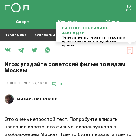
Спорт
Культура
Жизнь
НА ГОЛЕ ПОЯВИЛИСЬ
ЗАКЛАДКИ
Экономика
Технологии
Кино
Футбол
Музыка
Теперь не потеряете тексты и
прочитаете все в удобное
время
Игра: угадайте советский фильм по видам
Москвы
09 СЕНТЯБРЯ 2022, 16:40
0
МИХАИЛ МОРОЗОВ
Это очень непростой тест. Попробуйте вписать
название советского фильма, используя кадр с
изображением Москвы. Где-то будет пейзаж, а где-то