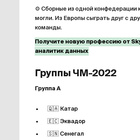
⚙️
Сборные из одной конфедерации к
могли. Из Европы сыграть друг с дру
команды.
Получите новую профессию от Sky
аналитик данных
Группы ЧМ-2022
Группа А
🇶🇦
Катар
🇪🇨
Эквадор
🇸🇳
Сенегал