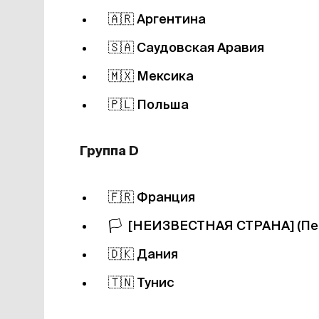
🇦🇷
Аргентина
🇸🇦
Саудовская Аравия
🇲🇽
Мексика
🇵🇱
Польша
Группа D
🇫🇷
Франция
🏳️
[НЕИЗВЕСТНАЯ СТРАНА] (Пер
🇩🇰
Дания
🇹🇳
Тунис