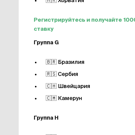
🇭🇷
Хорватия
Регистрируйтесь и получайте 100
ставку
Группа G
🇧🇷
Бразилия
🇷🇸
Сербия
🇨🇭
Швейцария
🇨🇲
Камерун
Группа Н