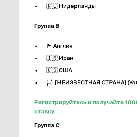
🇳🇱
Нидерланды
Группа В
🏴󠁧󠁢󠁥󠁮󠁧󠁿
Англия
🇮🇷
Иран
🇺🇸
США
🏳️
[НЕИЗВЕСТНАЯ СТРАНА] (Уэл
Регистрируйтесь и получайте 100
ставку
Группа С