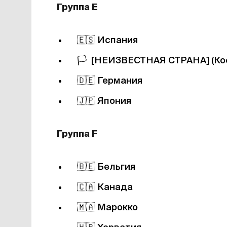
Группа Е
🇪🇸
Испания
🏳️
[НЕИЗВЕСТНАЯ СТРАНА] (Кос
🇩🇪
Германия
🇯🇵
Япония
Группа F
🇧🇪
Бельгия
🇨🇦
Канада
🇲🇦
Марокко