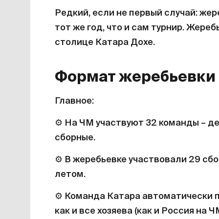
Редкий, если не первый случай: же
тот же год, что и сам турнир. Жере
столице Катара Дохе.
Формат жеребьевки
Главное:
⚙️
На ЧМ участвуют 32 команды – де
сборные.
⚙️
В жеребьевке участвовали 29 сбо
летом.
⚙️
Команда Катара автоматически по
как и все хозяева (как и Россия на Ч