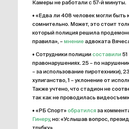
Камеры не работали с 57-й минуты.
• «Едва ли 408 человек могли быть 
сомнительно. Может, это стоит толк
который полиция решила продемонс
правила», –
мнение
адвоката Вячесл
• Сотрудники полиции
составили
51
правонарушениях. 25 – по нарушению
– за использование пиротехники), 23
хулиганство, 1 – уклонение от испо
Также учтено, что стадион не соот
так как не проводилась видеосъемк
• «РБ Спорт»
обратился
за коммент
Гинеру
, но: «Услышав вопрос, прези
трубку».