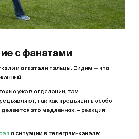
ие с фанатами
кали и откатали пальцы. Сидим — что
ржанный.
торые уже в отделении, там
редъявляют, так как предъявить особо
о делается это медленно», – реакция
сал
о ситуации в телеграм-канале: