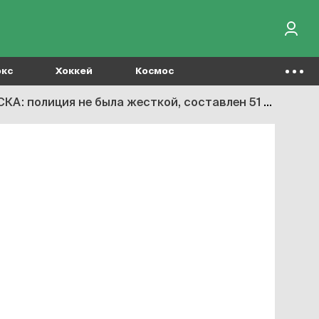
окс
Хоккей
Космос
оставлен 51 протокол, Хачатурянц винит хакерские атаки на камеры