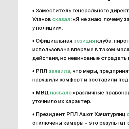
• Заместитель генерального дирек
Уланов
сказал
: «Я не знаю, почему
у полиции».
• Официальная
позиция
клуба: пиро
использована впервые в таком мас
действия, но невиновные страдать 
• РПЛ
заявила
, что меры, предприн
нарушили комфорт и поставили под 
• МВД
назвало
«различные правонар
уточнило их характер.
• Президент РПЛ Ашот Хачатурянц
отключены камеры – это результат 