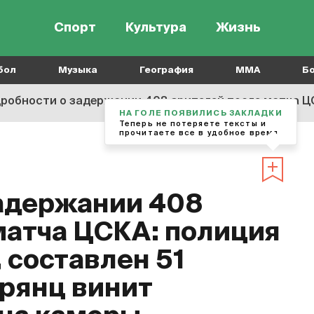
Спорт
Культура
Жизнь
бол
Музыка
География
MMA
Б
бности о задержании 408 зрителей после матча ЦСКА: полиция не была жесткой, с
НА ГОЛЕ ПОЯВИЛИСЬ ЗАКЛАДКИ
Теперь не потеряете тексты и
прочитаете все в удобное время
адержании 408
матча ЦСКА: полиция
 составлен 51
урянц винит