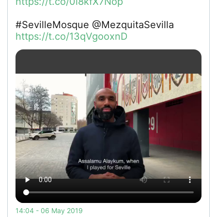
https://t.co/0l8kfX7Nop
#SevilleMosque @MezquitaSevilla
https://t.co/13qVgooxnD
14:04 - 06 May 2019