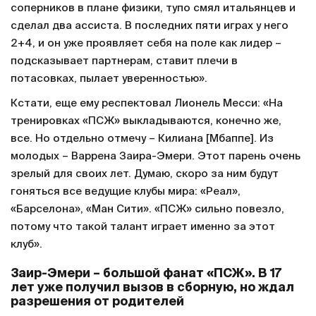
соперников в плане физики, тупо смял итальянцев и
сделал два ассиста. В последних пяти играх у него
2+4, и он уже проявляет себя на поле как лидер –
подсказывает партнерам, ставит плечи в
потасовках, пылает уверенностью».
Кстати, еще ему респектовал Лионель Месси: «На
тренировках «ПСЖ» выкладываются, конечно же,
все. Но отдельно отмечу – Килиана [Мбаппе]. Из
молодых – Варрена Заира-Эмери. Этот парень очень
зрелый для своих лет. Думаю, скоро за ним будут
гоняться все ведущие клубы мира: «Реал»,
«Барселона», «Ман Сити». «ПСЖ» сильно повезло,
потому что такой талант играет именно за этот
клуб».
Заир-Эмери – большой фанат «ПСЖ». В 17
лет уже получил вызов в сборную, но ждал
разрешения от родителей